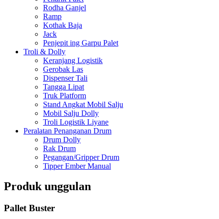
Rodha Ganjel
Ramp
Kothak Baja
Jack
Penjepit ing Garpu Palet
Troli & Dolly
Keranjang Logistik
Gerobak Las
Dispenser Tali
Tangga Lipat
Truk Platform
Stand Angkat Mobil Salju
Mobil Salju Dolly
Troli Logistik Liyane
Peralatan Penanganan Drum
Drum Dolly
Rak Drum
Pegangan/Gripper Drum
Tipper Ember Manual
Produk unggulan
Pallet Buster