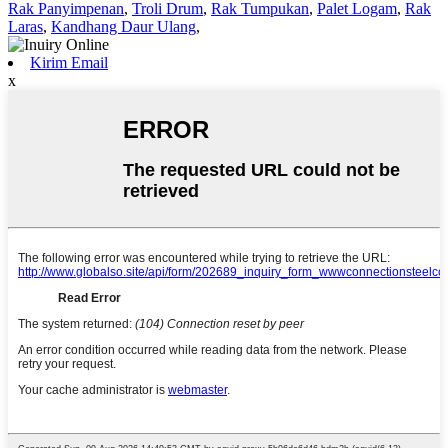
Rak Panyimpenan
,
Troli Drum
,
Rak Tumpukan
,
Palet Logam
,
Rak
Laras
,
Kandhang Daur Ulang
,
Kirim Email
x