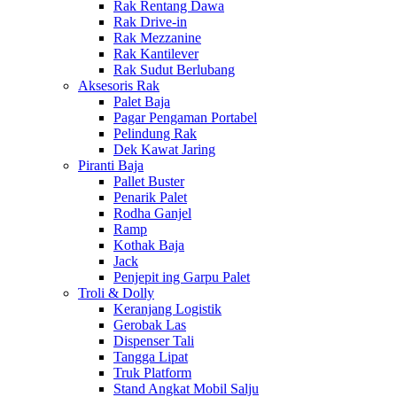
Rak Rentang Dawa
Rak Drive-in
Rak Mezzanine
Rak Kantilever
Rak Sudut Berlubang
Aksesoris Rak
Palet Baja
Pagar Pengaman Portabel
Pelindung Rak
Dek Kawat Jaring
Piranti Baja
Pallet Buster
Penarik Palet
Rodha Ganjel
Ramp
Kothak Baja
Jack
Penjepit ing Garpu Palet
Troli & Dolly
Keranjang Logistik
Gerobak Las
Dispenser Tali
Tangga Lipat
Truk Platform
Stand Angkat Mobil Salju