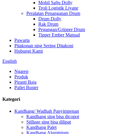
Mobil Salju Dolly
Troli Logistik Liyane
Peralatan Penanganan Drum
Drum Dolly
Rak Drum
Pegangan/Gripper Drum
Tipper Ember Manual
Pawarta
Pitakonan sing Sering Ditakoni
Hubungi Kami
English
Ngarep
Produk
Piranti Baja
Pallet Buster
Kategori
Kandhang/ Wadhah Panyimpenan
Kandhang sing bisa dicopot
Stillage sing bisa dilipat
Kandhang Palet
Kandhang Aluminium