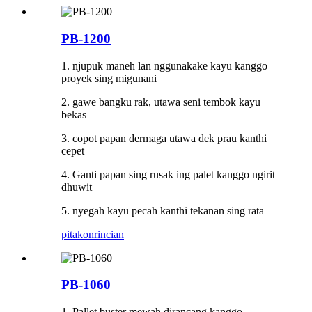
PB-1200
1. njupuk maneh lan nggunakake kayu kanggo
proyek sing migunani
2. gawe bangku rak, utawa seni tembok kayu
bekas
3. copot papan dermaga utawa dek prau kanthi
cepet
4. Ganti papan sing rusak ing palet kanggo ngirit
dhuwit
5. nyegah kayu pecah kanthi tekanan sing rata
pitakon
rincian
PB-1060
1. Pallet buster mewah dirancang kanggo