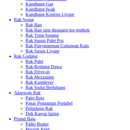
Kandhang Gas
Kandhang Iwak
Kandhang Kustom Liyane
Rak Susun
Rak Ban
Rak Ban sing dipasang ing tembok
Rak Tong Anggur
Rak Susun Palet Pos
Rak Panyimpenan Gulungan Kain
Rak Susun Liyane
Rak Gudang
Rak Palet
Rak Rentang Dawa
Rak Drive-in
Rak Mezzanine
Rak Kantilever
Rak Sudut Berlubang
Aksesoris Rak
Palet Baja
Pagar Pengaman Portabel
Pelindung Rak
Dek Kawat Jaring
Piranti Baja
Pallet Buster
Penarik Palet